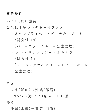
旅行条件
7/20（水）出発
２名様１室レンタカー付プラン
・オクマプライベートビーチ＆リゾート
/朝食付 1泊
(パームコテージルーム全室禁煙)
・ ルネッサンスリゾートオキナワ
/朝食付 1泊
(スーペリアツインコーストビュールーム
全室禁煙)
行き
東京(羽田)→沖縄(那覇)
ANA463便07:30発 - 10:05着
帰り
沖縄(那覇)→東京(羽田)