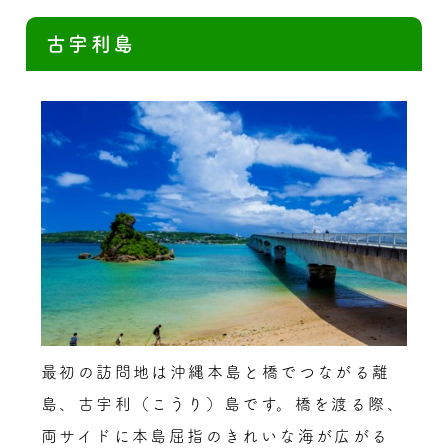
古宇利島
最初の訪問地は沖縄本島と橋でつながる離
島、古宇利（こうり）島です。橋を渡る際、
両サイドに本島屈指のきれいな海が広がる